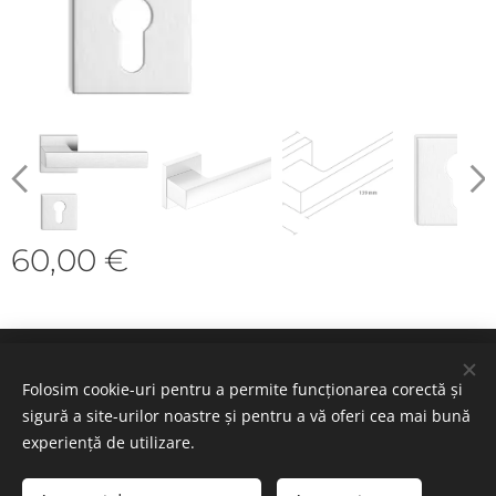
60,00
€
Cookie-uri
Folosim cookie-uri pentru a permite funcționarea corectă și
sigură a site-urilor noastre și pentru a vă oferi cea mai bună
Selectează
experiență de utilizare.
Română
Deutsch