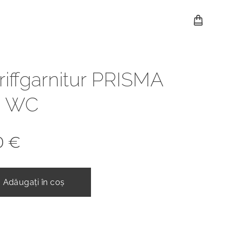
riffgarnitur PRISMA
ß WC
0
€
Adăugați în coș