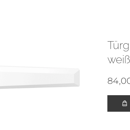
Türg
wei
84,0