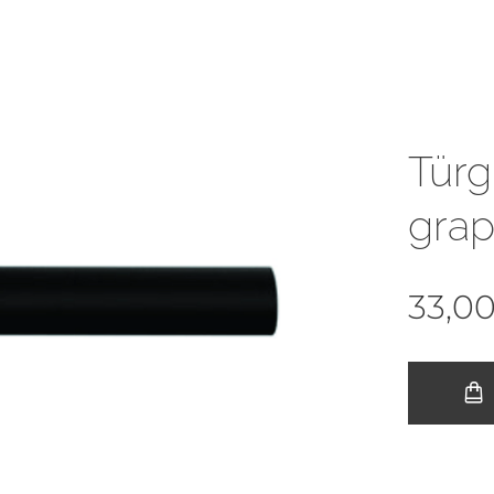
Türg
gra
33,0