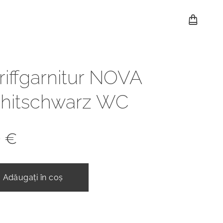
riffgarnitur NOVA
phitschwarz WC
0
€
Adăugați în coș