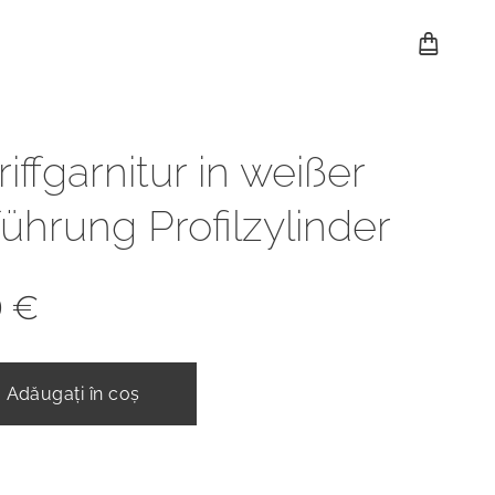
riffgarnitur in weißer
ührung Profilzylinder
0
€
Adăugați în coș