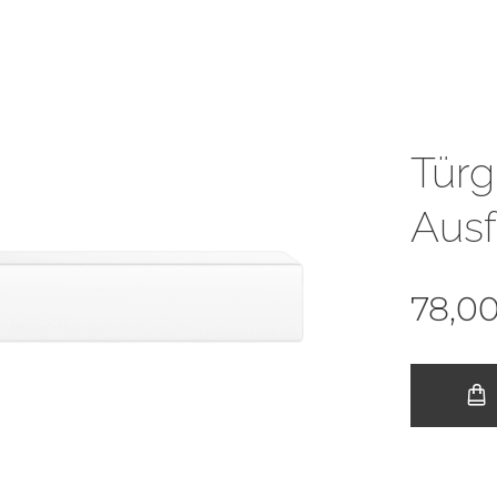
Türg
Ausf
78,0