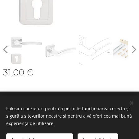
31,00
€
Cookie-uri
Folosim cookie-uri pentru a permite funcționarea corectă și
sigură a site-urilor noastre și pentru a vă oferi cea mai bună
Selectează
experiență de utilizare.
Română
Deutsch