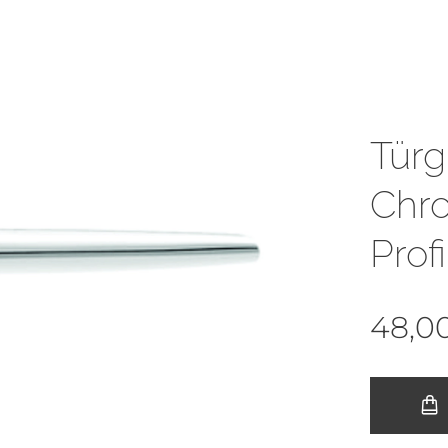
Türgr
Chro
Prof
48,0