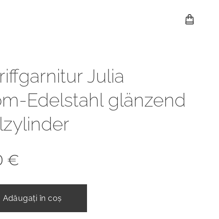
iffgarnitur Julia
m-Edelstahl glänzend
ilzylinder
0
€
Adăugați în coș