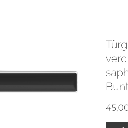
Türg
verc
saph
Bunt
45,0