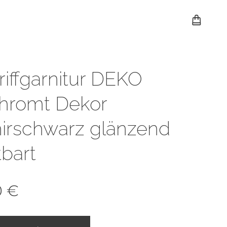
riffgarnitur DEKO
hromt Dekor
irschwarz glänzend
bart
0
€