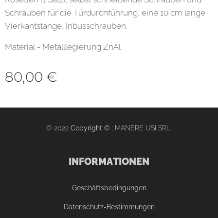
Schrauben für die Türdurchführung, eine 10 cm lange
Vierkantstange, Inbusschrauben.
Material - Metalllegierung ZnAl
80,00
€
© 2022
Copyright ©
: MANERE USI SRL
INFORMATIONEN
Geschäftsbedingungen
Datenschutz-Bestimmungen