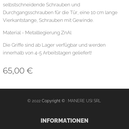
selbstschneidende Schrauben und
Durchgangsschrauben für die Tür, eine 10 cm lange
Vierkantstange, Schrauben mit Gewinde.
Material - Metalllegierung ZnAl
Die Griffe sind ab Lager verfügbar und werden
innerhalb von 4-5 Arbeitstagen geliefert!
65,00
€
© 2022
Copyright ©
: MANERE USI SRL
INFORMATIONEN