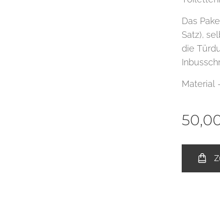
Das Paket
Satz), s
die Türdu
Inbussch
Material 
50,0
Z