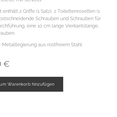
 enthält 2 Griffe (1 Satz), 2 Toilettenrosetten (1
elbstschneidende Schrauben und Schrauben für
rchführung, eine 10 cm lange Vierkantstange,
rauben.
- Metalllegierung aus rostfreiem Stahl.
0
€
um Warenkorb hinzufügen