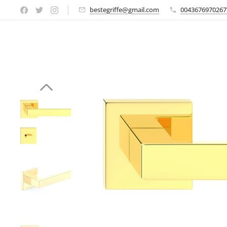
bestegriffe@gmail.com
0043676970267