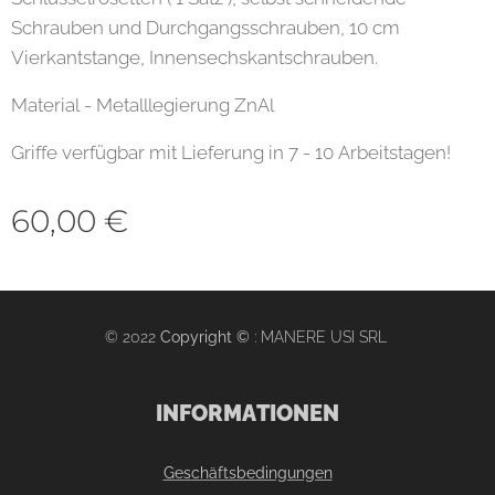
Schrauben und Durchgangsschrauben, 10 cm
Vierkantstange, Innensechskantschrauben.
Material - Metalllegierung ZnAl
Griffe verfügbar mit Lieferung in 7 - 10 Arbeitstagen!
60,00
€
© 2022
Copyright ©
: MANERE USI SRL
INFORMATIONEN
Geschäftsbedingungen