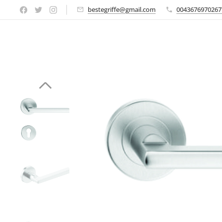
bestegriffe@gmail.com
0043676970267