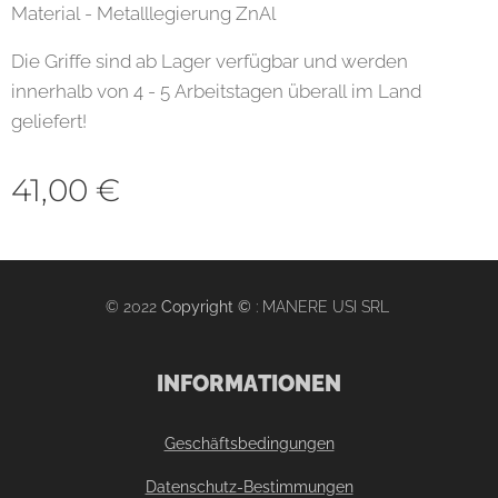
Material - Metalllegierung ZnAl
Die Griffe sind ab Lager verfügbar und werden
innerhalb von 4 - 5 Arbeitstagen überall im Land
geliefert!
41,00
€
© 2022
Copyright ©
: MANERE USI SRL
INFORMATIONEN
Geschäftsbedingungen
Datenschutz-Bestimmungen