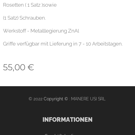
Rosetten ( 1 Satz )sowie
(1 Satz) Schrauben.
Werkstoff - Metalllegierung ZnAl
Griffe verfügbar mit Lieferung in 7 - 10 Arbeitstagen.
55,00
€
© 2022
Copyright ©
: MANERE USI SRL
INFORMATIONEN