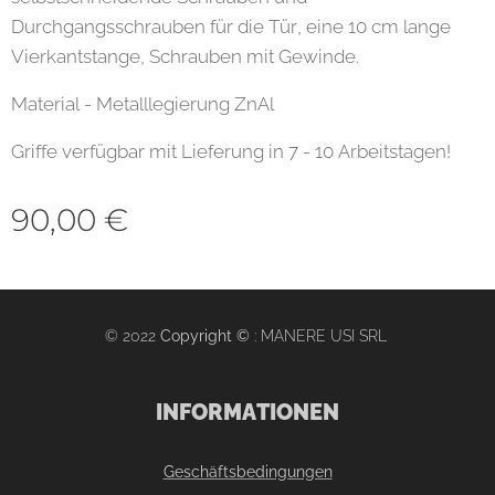
Durchgangsschrauben für die Tür, eine 10 cm lange
Vierkantstange, Schrauben mit Gewinde.
Material - Metalllegierung ZnAl
Griffe verfügbar mit Lieferung in 7 - 10 Arbeitstagen!
90,00
€
© 2022
Copyright ©
: MANERE USI SRL
INFORMATIONEN
Geschäftsbedingungen