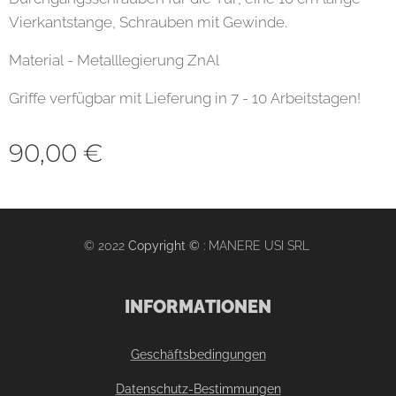
Vierkantstange, Schrauben mit Gewinde.
Material - Metalllegierung ZnAl
Griffe verfügbar mit Lieferung in 7 - 10 Arbeitstagen!
90,00
€
© 2022
Copyright ©
: MANERE USI SRL
INFORMATIONEN
Geschäftsbedingungen
Datenschutz-Bestimmungen